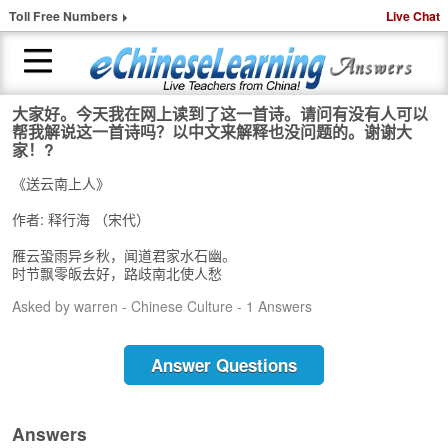
Toll Free Numbers
Live Chat
大家好。今天我在网上读到了这一首诗。请问有没有人可以
H
帮我解说这一首诗吗？以中文来解释也没问题的。谢谢大
o
家！?
m
《送云南上人》
e
作者: 释行海 （宋代）
1
-
雁云蛩雨异乡秋，闻道君家水石幽。
t
时节飘零皈去好，路歧南北使人愁
o
Asked by warren - Chinese Culture - 1 Answers
-
1
C
Answer Questions
h
i
n
e
Answers