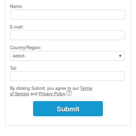
s
Name:
w
e
r
E-mail:
Q
u
e
s
Country/Region:
t
-select-
i
o
Tel:
n
s
By clicking Submit, you agree to our
Terms
C
of Service
and
Privacy Policy
.
a
t
e
g
o
r
i