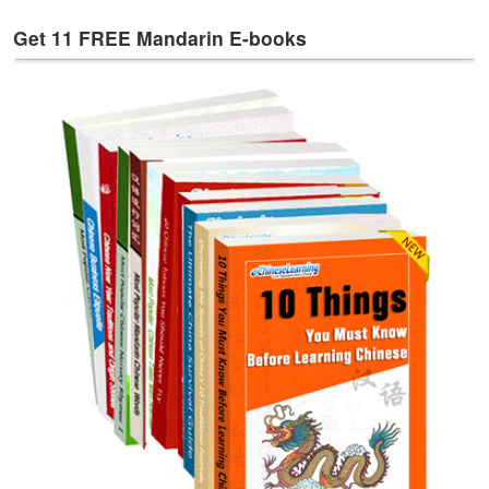
e
s
Get 11 FREE Mandarin E-books
T
a
g
s