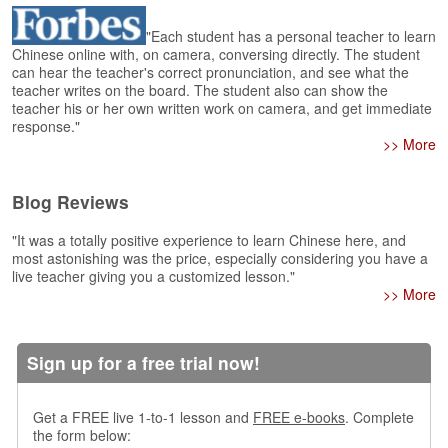
e
r
"Each student has a personal teacher to learn
s
Chinese online with, on camera, conversing directly. The student
H
can hear the teacher's correct pronunciation, and see what the
o
teacher writes on the board. The student also can show the
m
teacher his or her own written work on camera, and get immediate
e
response."
>> More
A
s
Blog Reviews
k
Q
"It was a totally positive experience to learn Chinese here, and
u
most astonishing was the price, especially considering you have a
e
live teacher giving you a customized lesson."
s
>> More
t
i
o
Sign up for a free trial now!
n
s
Get a FREE live 1-to-1 lesson and
FREE e-books
. Complete
A
the form below:
n