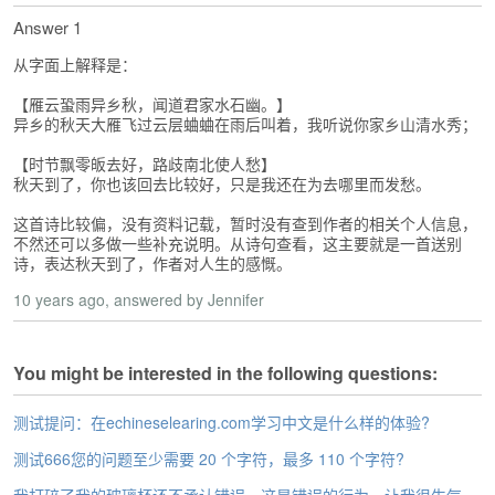
s
e
Answer 1
L
从字面上解释是：
e
s
【雁云蛩雨异乡秋，闻道君家水石幽。】
s
异乡的秋天大雁飞过云层蛐蛐在雨后叫着，我听说你家乡山清水秀；
o
n
【时节飘零皈去好，路歧南北使人愁】
s
秋天到了，你也该回去比较好，只是我还在为去哪里而发愁。
F
这首诗比较偏，没有资料记载，暂时没有查到作者的相关个人信息，
r
不然还可以多做一些补充说明。从诗句查看，这主要就是一首送别
诗，表达秋天到了，作者对人生的感慨。
e
e
10 years ago
, answered by Jennifer
T
r
i
You might be interested in the following questions:
a
l
测试提问：在echineselearing.com学习中文是什么样的体验?
F
测试666您的问题至少需要 20 个字符，最多 110 个字符?
r
e