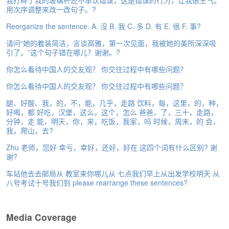
我打碎了我的玻璃杯还不承认错误，这是错误的行为，让我很生气。
e
用次序调整来改一改句子。?
A
Reorganize the sentence. A. 沒 B. 我 C. 多 D. 有 E. 很 F. 事?
s
s
请问“她的着装简洁，言谈高雅，第一次见面，我被她的美所深深吸
e
引了。”这个句子错在哪儿？谢谢。?
s
s
你怎么看待中国人的交友观？ 你交往过程中有哪些问题？
m
你怎么看待中国人的交友观？ 你交往过程中有哪些问题？
e
n
腿、好酸、我，的，不，能，几乎，走路 饮料，每，这里，的，种，
t
好喝，都 好吃，汉堡，这么，这个，怎么 爸爸，了，三十，走路，
分钟，走 能，明天，你，来，吃饭，我家，吗 时候，周末，的 会，
A
我，爬山，去?
b
Zhu 老师，您好 幸亏，幸好，还好，好在 这四个词有什么区别? 谢
o
谢?
u
t
车站他去去邮局从 教室来你哪儿从 七点我们早上从出发学校明天 从
八号考试十号我们到 please rearrange these sentences?
A
n
s
Media Coverage
w